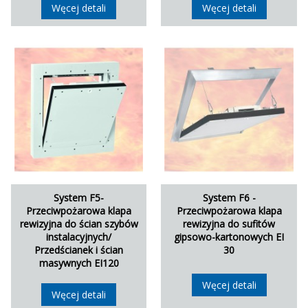
Węcej detali
Węcej detali
System F5-
System F6 -
Przeciwpożarowa klapa
Przeciwpożarowa klapa
rewizyjna do ścian szybów
rewizyjna do sufitów
instalacyjnych/
gipsowo-kartonowych EI
Przedścianek i ścian
30
masywnych EI120
Węcej detali
Węcej detali