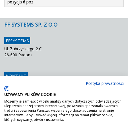
pozycja 6 poz
FF SYSTEMS SP. Z O.O.
FFSYSTEMS
Ul. Zubrzyckiego 2 C
26-600 Radom
KONTAKT
Polityka prywatności
Telefon
048 / 366 42 25
Fax
048 / 366 42 26
UŻYWAMY PLIKÓW COOKIE
E mail
info@ffsystems.pl
Możemy je zamieścić w celu analizy danych dotyczących odwiedzających,
ulepszenia naszej strony internetowej, pokazania spersonalizowanych
treści i zapewnienia Państwu wspaniałego doświadczenia na stronie
internetowej. Aby uzyskać więcej informacji na temat plików cookie,
FF JEST ZIELONY!
których używamy, otwórz ustawienia.
Wystarczy poprosić o nasz certyfikat DGNB.