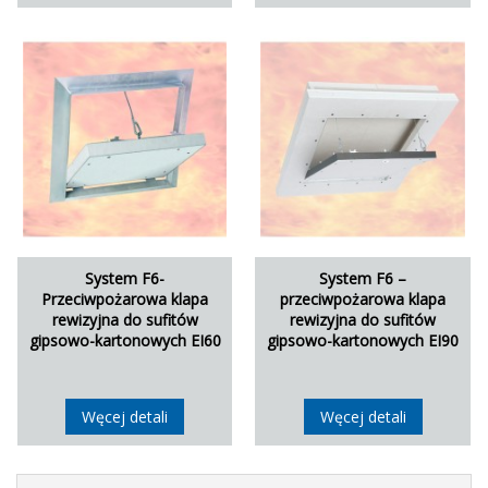
System F6-
System F6 –
Przeciwpożarowa klapa
przeciwpożarowa klapa
rewizyjna do sufitów
rewizyjna do sufitów
gipsowo-kartonowych EI60
gipsowo-kartonowych EI90
Węcej detali
Węcej detali