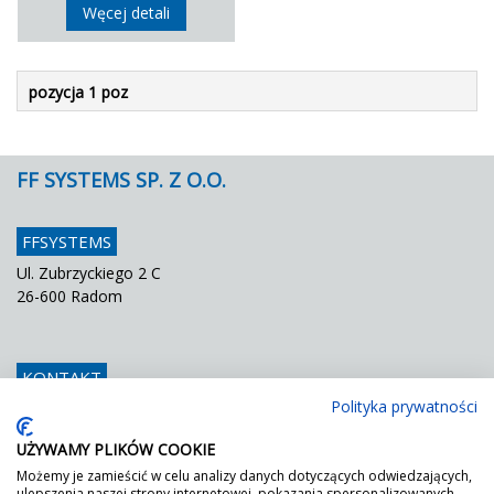
Węcej detali
pozycja 1 poz
FF SYSTEMS SP. Z O.O.
FFSYSTEMS
Ul. Zubrzyckiego 2 C
26-600 Radom
KONTAKT
Polityka prywatności
Telefon
048 / 366 42 25
Fax
048 / 366 42 26
UŻYWAMY PLIKÓW COOKIE
E mail
info@ffsystems.pl
Możemy je zamieścić w celu analizy danych dotyczących odwiedzających,
ulepszenia naszej strony internetowej, pokazania spersonalizowanych