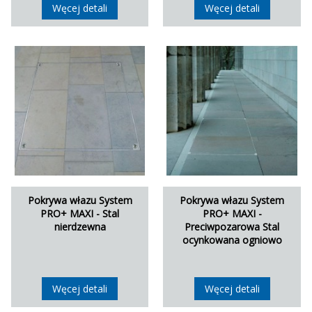
Węcej detali
Węcej detali
Pokrywa włazu System
Pokrywa włazu System
PRO+ MAXI - Stal
PRO+ MAXI -
nierdzewna
Preciwpozarowa Stal
ocynkowana ogniowo
Węcej detali
Węcej detali