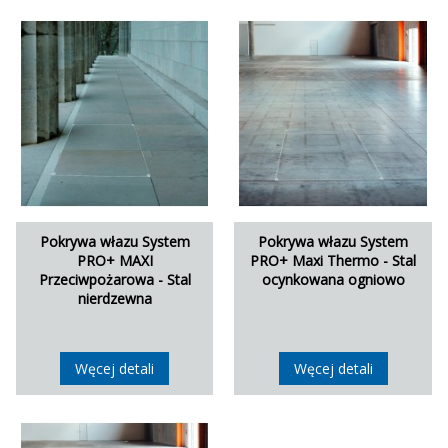
Pokrywa włazu System
Pokrywa włazu System
PRO+ MAXI
PRO+ Maxi Thermo - Stal
Przeciwpożarowa - Stal
ocynkowana ogniowo
nierdzewna
Węcej detali
Węcej detali