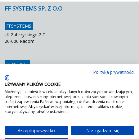
FF SYSTEMS SP. Z O.O.
FFSYSTEMS
Ul. Zubrzyckiego 2 C
26-600 Radom
KONTAKT
Polityka prywatności
Telefon
048 / 366 42 25
Fax
048 / 366 42 26
UŻYWAMY PLIKÓW COOKIE
E mail
info@ffsystems.pl
Możemy je zamieścić w celu analizy danych dotyczących odwiedzających,
ulepszenia naszej strony internetowej, pokazania spersonalizowanych
treści i zapewnienia Państwu wspaniałego doświadczenia na stronie
internetowej. Aby uzyskać więcej informacji na temat plików cookie,
FF JEST ZIELONY!
których używamy, otwórz ustawienia.
Wystarczy poprosić o nasz certyfikat DGNB.
Akceptuj wszystko
Nie zgadzam się