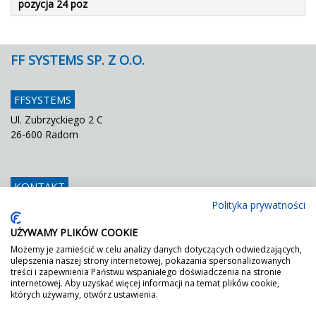
pozycja 24 poz
FF SYSTEMS SP. Z O.O.
FFSYSTEMS
Ul. Zubrzyckiego 2 C
26-600 Radom
KONTAKT
Polityka prywatności
Telefon
048 / 366 42 25
Fax
048 / 366 42 26
UŻYWAMY PLIKÓW COOKIE
E mail
info@ffsystems.pl
Możemy je zamieścić w celu analizy danych dotyczących odwiedzających,
ulepszenia naszej strony internetowej, pokazania spersonalizowanych
treści i zapewnienia Państwu wspaniałego doświadczenia na stronie
internetowej. Aby uzyskać więcej informacji na temat plików cookie,
FF JEST ZIELONY!
których używamy, otwórz ustawienia.
Wystarczy poprosić o nasz certyfikat DGNB.