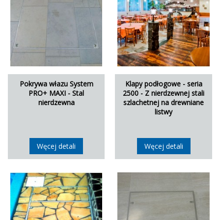
Pokrywa włazu System
Klapy podłogowe - seria
PRO+ MAXI - Stal
2500 - Z nierdzewnej stali
nierdzewna
szlachetnej na drewniane
listwy
Węcej detali
Węcej detali