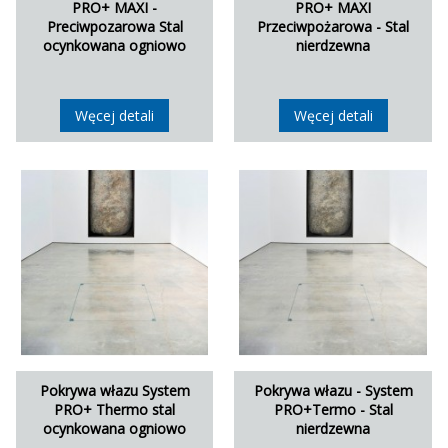
PRO+ MAXI -
PRO+ MAXI
Preciwpozarowa Stal
Przeciwpożarowa - Stal
ocynkowana ogniowo
nierdzewna
Węcej detali
Węcej detali
Pokrywa włazu System
Pokrywa włazu - System
PRO+ Thermo stal
PRO+Termo - Stal
ocynkowana ogniowo
nierdzewna