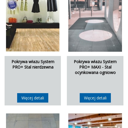
Pokrywa włazu System
Pokrywa włazu System
PRO+ Stal nierdzewna
PRO+ MAXI - Stal
ocynkowana ogniowo
Węcej detali
Węcej detali