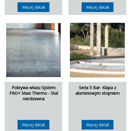
Węcej detali
Węcej detali
Pokrywa włazu System
Seria 5 Bar- Klapa z
PRO+ Maxi Thermo - Stal
aluminiowym stopniem
nierdzewna
Węcej detali
Węcej detali