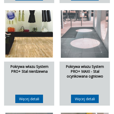
Pokrywa włazu System
Pokrywa włazu System
PRO+ Stal nierdzewna
PRO+ MAXI - Stal
ocynkowana ogniowo
Węcej detali
Węcej detali