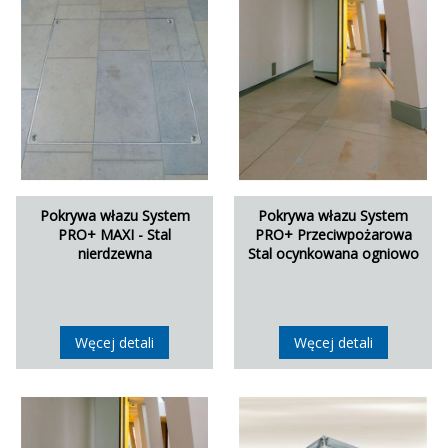
Pokrywa włazu System
Pokrywa włazu System
PRO+ MAXI - Stal
PRO+ Przeciwpożarowa
nierdzewna
Stal ocynkowana ogniowo
Węcej detali
Węcej detali