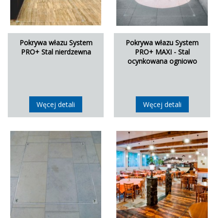
Pokrywa włazu System
Pokrywa włazu System
PRO+ Stal nierdzewna
PRO+ MAXI - Stal
ocynkowana ogniowo
Węcej detali
Węcej detali