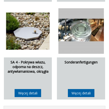
SA 4 - Pokrywa włazu,
Sonderanfertigungen
odporna na deszcz,
antywłamaniowa, okrągła
Węcej detali
Węcej detali