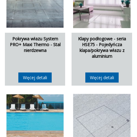
Pokrywa włazu System
Klapy podłogowe - seria
PRO+ Maxi Thermo - Stal
HSE75 - Pojedyńcza
nierdzewna
klapa/pokrywa włazu z
aluminium
Węcej detali
Węcej detali