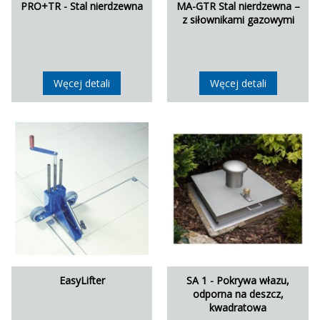
PRO+TR - Stal nierdzewna
MA-GTR Stal nierdzewna –
z siłownikami gazowymi
Węcej detali
Węcej detali
EasyLifter
SA 1 - Pokrywa włazu,
odporna na deszcz,
kwadratowa