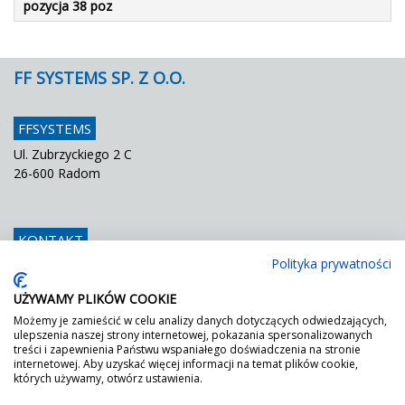
pozycja 38 poz
FF SYSTEMS SP. Z O.O.
FFSYSTEMS
Ul. Zubrzyckiego 2 C
26-600 Radom
KONTAKT
Polityka prywatności
Telefon
048 / 366 42 25
Fax
048 / 366 42 26
UŻYWAMY PLIKÓW COOKIE
E mail
info@ffsystems.pl
Możemy je zamieścić w celu analizy danych dotyczących odwiedzających,
ulepszenia naszej strony internetowej, pokazania spersonalizowanych
treści i zapewnienia Państwu wspaniałego doświadczenia na stronie
internetowej. Aby uzyskać więcej informacji na temat plików cookie,
FF JEST ZIELONY!
których używamy, otwórz ustawienia.
Wystarczy poprosić o nasz certyfikat DGNB.