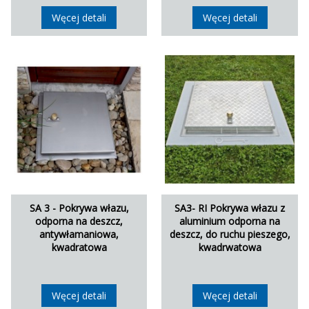
Węcej detali
Węcej detali
SA 3 - Pokrywa włazu,
SA3- RI Pokrywa włazu z
odporna na deszcz,
aluminium odporna na
antywłamaniowa,
deszcz, do ruchu pieszego,
kwadratowa
kwadrwatowa
Węcej detali
Węcej detali