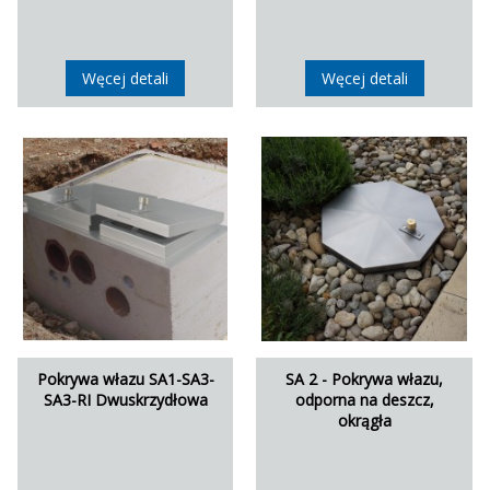
Węcej detali
Węcej detali
Pokrywa włazu SA1-SA3-
SA 2 - Pokrywa włazu,
SA3-RI Dwuskrzydłowa
odporna na deszcz,
okrągła