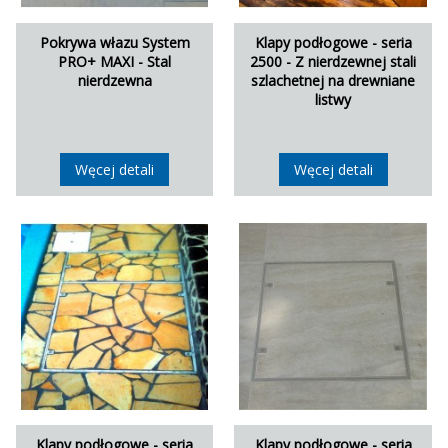
Pokrywa włazu System
Klapy podłogowe - seria
PRO+ MAXI - Stal
2500 - Z nierdzewnej stali
nierdzewna
szlachetnej na drewniane
listwy
Węcej detali
Węcej detali
Klapy podłogowe - seria
Klapy podłogowe - seria