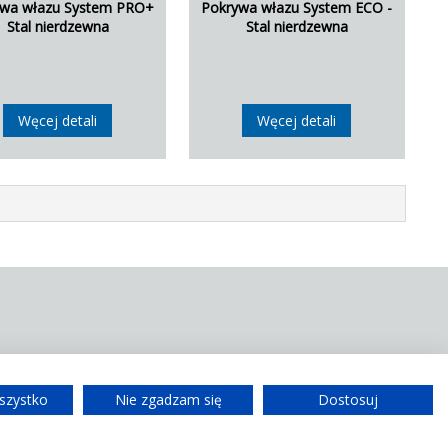
ywa włazu System PRO+
Pokrywa włazu System ECO -
Stal nierdzewna
Stal nierdzewna
Węcej detali
Węcej detali
nasz certyfikat DGNB.
szystko
Nie zgadzam się
Dostosuj