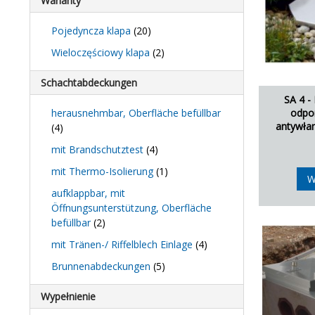
Warianty
Pojedyncza klapa
(20)
Wieloczęściowy klapa
(2)
Schachtabdeckungen
SA 4 -
herausnehmbar, Oberfläche befüllbar
odpor
antywła
(4)
mit Brandschutztest
(4)
mit Thermo-Isolierung
(1)
W
aufklappbar, mit
Öffnungsunterstützung, Oberfläche
befüllbar
(2)
mit Tränen-/ Riffelblech Einlage
(4)
Brunnenabdeckungen
(5)
Wypełnienie