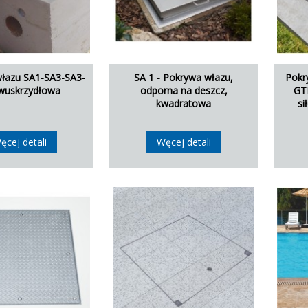
łazu SA1-SA3-SA3-
SA 1 - Pokrywa włazu,
Pokr
wuskrzydłowa
odporna na deszcz,
GTR
kwadratowa
si
ęcej detali
Węcej detali