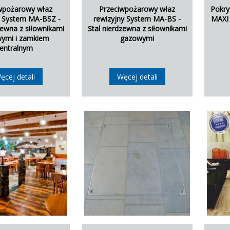
wpożarowy właz
Przeciwpożarowy właz
Pokr
y System MA-BSZ -
rewizyjny System MA-BS -
MAXI 
zewna z siłownikami
Stal nierdzewna z siłownikami
ymi i zamkiem
gazowymi
entralnym
ęcej detali
Węcej detali