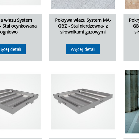
a włazu System
Pokrywa włazu System MA-
Pokr
 Stal ocynkowana
GBZ - Stal nierdzewna- z
GB 
ogniowo
siłownikami gazowymi
si
ęcej detali
Węcej detali