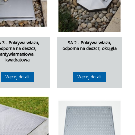
 3 - Pokrywa włazu,
SA 2 - Pokrywa włazu,
odporna na deszcz,
odporna na deszcz, okrągła
antywłamaniowa,
kwadratowa
Węcej detali
Węcej detali