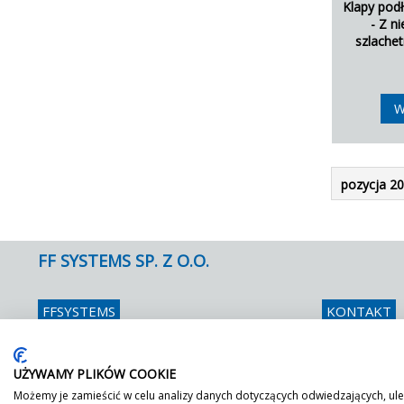
Klapy pod
- Z n
szlache
W
pozycja 20
FF SYSTEMS SP. Z O.O.
FFSYSTEMS
KONTAKT
Ul. Zubrzyckiego 2 C
Telefon
048 
26-600 Radom
Fax
048 
UŻYWAMY PLIKÓW COOKIE
E mail
info
Możemy je zamieścić w celu analizy danych dotyczących odwiedzających, ule