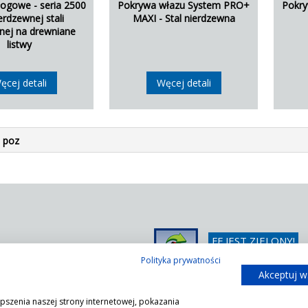
łogowe - seria 2500
Pokrywa włazu System PRO+
Pokr
ierdzewnej stali
MAXI - Stal nierdzewna
tnej na drewniane
listwy
ęcej detali
Węcej detali
 poz
FF JEST ZIELONY!
/ 366 42 25
Wystarczy poprosić o 
Polityka prywatności
/ 366 42 26
Akceptuj w
@ffsystems.pl
pszenia naszej strony internetowej, pokazania