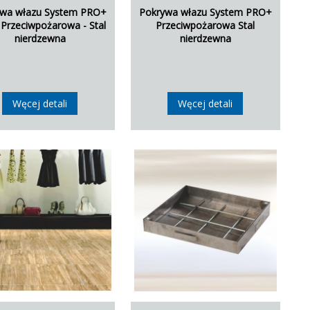
ywa włazu System PRO+
Pokrywa włazu System PRO+
Przeciwpożarowa - Stal
Przeciwpożarowa Stal
nierdzewna
nierdzewna
Węcej detali
Węcej detali