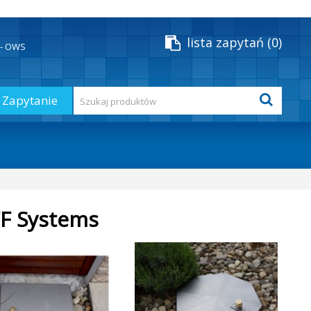
lista zapytań
0
y - OWS
Zapytanie
FF Systems