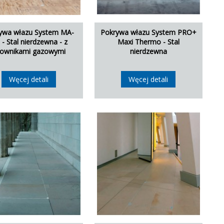
ywa włazu System MA-
Pokrywa włazu System PRO+
- Stal nierdzewna - z
Maxi Thermo - Stal
łownikami gazowymi
nierdzewna
Węcej detali
Węcej detali