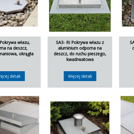
 Pokrywa włazu,
SA3- RI Pokrywa włazu z
SA
na na deszcz,
aluminium odporna na
maniowa, okrągła
deszcz, do ruchu pieszego,
kwadrwatowa
ęcej detali
Węcej detali