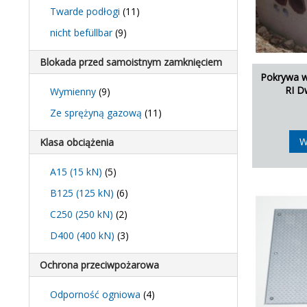
Twarde podłogi
(11)
nicht befüllbar
(9)
Blokada przed samoistnym zamknięciem
Pokrywa w
RI D
Wymienny
(9)
Ze sprężyną gazową
(11)
W
Klasa obciążenia
A15 (15 kN)
(5)
B125 (125 kN)
(6)
C250 (250 kN)
(2)
D400 (400 kN)
(3)
Ochrona przeciwpożarowa
Odporność ogniowa
(4)