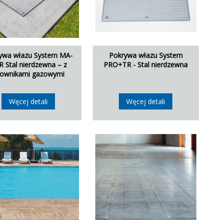
ywa włazu System MA-
Pokrywa włazu System
 Stal nierdzewna – z
PRO+TR - Stal nierdzewna
łownikami gazowymi
Węcej detali
Węcej detali