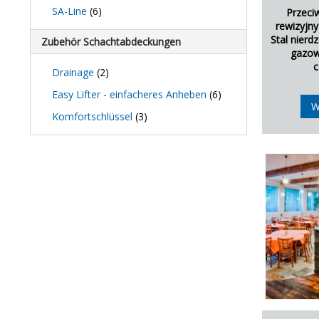
SA-Line
(6)
Przeci
rewizyjn
Stal nierd
Zubehör Schachtabdeckungen
gazow
c
Drainage
(2)
Easy Lifter - einfacheres Anheben
(6)
W
Komfortschlüssel
(3)